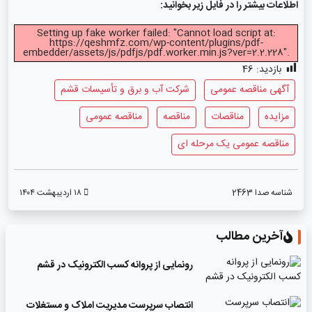
اطلاعات بیشتر را در فایل زیر بخوانید:
Setting up fake worker failed: "Cannot load script at:
https://qeshmfz.com/wp-content/plugins/pdf-
embedder/assets/js/pdfjs/pdf.worker.min.js?ver=2.2.228".
بازدید:
46
آگهی مناقصه عمومی
شرکت آب و برق و تأسیسات قشم
مزایده
مناقصات
مناقصه
مناقصه عمومی
مناقصه عمومی یک مرحله ای
شناسه صدا
2463
۱۸ اردیبهشت ۱۴۰۴
آخرین مطالب
رونمایی از پروانه کسب الکترونیک در قشم
انتصاب سرپرست مدیریت املاک و مستغلات