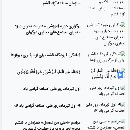
سازمان منطقه آزاد قشم
برگزاری دوره آموزشی مدیریت بحران ویژه
مدیران مجتمع‌های تجاری درگهان
آمادگی فرودگاه قشم برای ازسرگیری پروازها
وَجَعَلْنَا مِنَ الْمَاءِ كُلَّ شَيْءٍ حَيٍّ أَفَلَا يُؤْمِنُونَ
اول تیرماه، روز ملی اصناف گرامی باد
◀️ اول تیرماه، روز ملی اصناف گرامی باد 🌿
مراسم «احلی من العسل» همزمان با ششم
محرم‌الحرام و به یاد حضرت قاسم بن