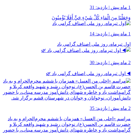
1 ماه پیش
|
بازدید: 31
وَجَعَلْنَا مِنَ الْمَاءِ كُلَّ شَيْءٍ حَيٍّ أَفَلَا يُؤْمِنُونَ
1 ماه پیش
|
بازدید: 14
اول تیرماه، روز ملی اصناف گرامی باد
2 ماه پیش
|
بازدید: 30
◀️ اول تیرماه، روز ملی اصناف گرامی باد 🌿
2 ماه پیش
|
بازدید: 35
مراسم «احلی من العسل» همزمان با ششم محرم‌الحرام و به یاد
حضرت قاسم بن الحسن(ع)، نوجوان رشید و شهید واقعه کربلا و
گرامیداشت یاد و خاطره شهدای دانش‌آموز مدرسه میناب، با حضور