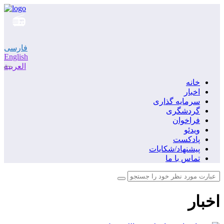
فارسی
English
العربية
خانه
اخبار
سرمایه گذاری
گردشگری
فراخوان
ویدئو
پادکست
پیشنهاد/شکایات
تماس با ما
اخبار