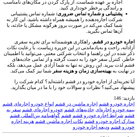
اجاره بر عهده شماست. از پارک کردن در مکان‌های نامناسب
و رانندگی پرخطر خودداری کنید.
پشتیبانی و شماره تماس ضروری:
شماره تماس پشتیبانی
شرکت اجاره‌دهنده را همیشه همراه داشته باشید. این کار به
شما کمک می‌کند در صورت بروز هرگونه مشکل یا حادثه، با
آن‌ها تماس بگیرید.
اجاره خودرو در قشم
، راهکاری هوشمندانه برای تجربه سفری
آزادانه، راحت و به‌یادماندنی در این جزیره زیباست. با رعایت نکات
ذکر شده در این راهنما و انتخاب شرکتی معتبر، می‌توانید با اطمینان
خاطر، کنترل سفر خود را به دست گرفته و از تمامی جاذبه‌های
قشم لذت ببرید. این روش نه تنها به شما آزادی عمل می‌دهد، بلکه
در نهایت به
بهینه‌سازی زمان و هزینه سفر
شما نیز کمک می‌کند.
آیا تجربه‌ای از اجاره خودرو در قشم داشته‌اید؟ کدام شرکت را
پیشنهاد می‌کنید؟ نظرات و سوالات خود را با ما در میان بگذارید.
بازدید:
146
اجاره خودرو قشم
اجاره ماشین در قشم
انواع خودرو اجاره‌ای قشم
بیمه خودرو اجاره‌ای
جاذبه‌های قشم
خودرو اجاره‌ای قشم
سفر به
قشم
شرایط اجاره خودرو قشم
قشم
گواهینامه بین‌المللی قشم
مدارک اجاره خودرو قشم
نکات اجاره ماشین قشم
هزینه اجاره
خودرو قشم
ودیعه اجاره خودرو