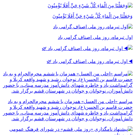
وَجَعَلْنَا مِنَ الْمَاءِ كُلَّ شَيْءٍ حَيٍّ أَفَلَا يُؤْمِنُونَ
اول تیرماه، روز ملی اصناف گرامی باد
◀️ اول تیرماه، روز ملی اصناف گرامی باد 🌿
مراسم «احلی من العسل» همزمان با ششم محرم‌الحرام و به یاد
حضرت قاسم بن الحسن(ع)، نوجوان رشید و شهید واقعه کربلا و
گرامیداشت یاد و خاطره شهدای دانش‌آموز مدرسه میناب، با حضور
دانش‌آموزان، نوجوانان و جوانان در شهرستان قشم برگزار شد.