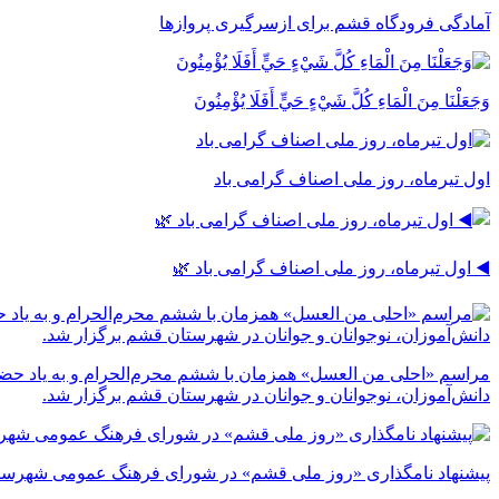
آمادگی فرودگاه قشم برای ازسرگیری پروازها
وَجَعَلْنَا مِنَ الْمَاءِ كُلَّ شَيْءٍ حَيٍّ أَفَلَا يُؤْمِنُونَ
اول تیرماه، روز ملی اصناف گرامی باد
◀️ اول تیرماه، روز ملی اصناف گرامی باد 🌿
مراسم «احلی من العسل» همزمان با ششم محرم‌الحرام و به یاد حضر
دانش‌آموزان، نوجوانان و جوانان در شهرستان قشم برگزار شد.
پیشنهاد نامگذاری «روز ملی قشم» در شورای فرهنگ عمومی شهرست