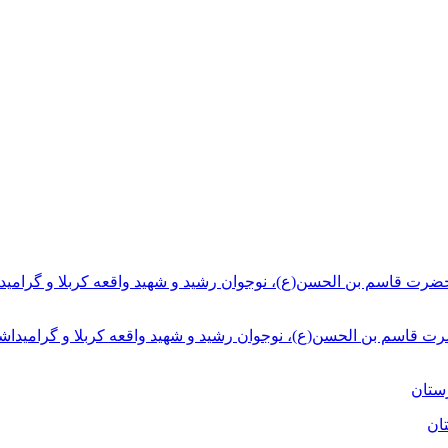
ت قاسم بن الحسن(ع)، نوجوان رشید و شهید واقعه کربلا و گرامیداش
ان