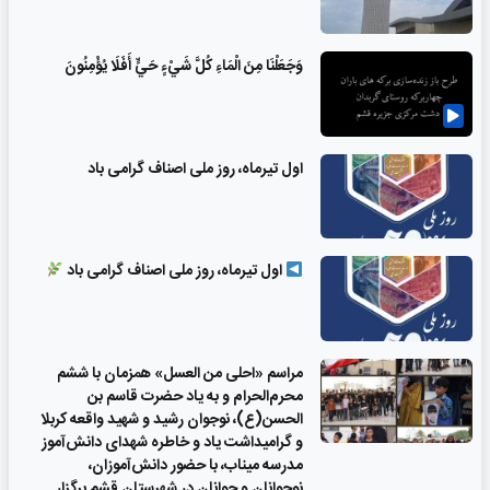
وَجَعَلْنَا مِنَ الْمَاءِ كُلَّ شَيْءٍ حَيٍّ أَفَلَا يُؤْمِنُونَ
اول تیرماه، روز ملی اصناف گرامی باد
اول تیرماه، روز ملی اصناف گرامی باد
مراسم «احلی من العسل» همزمان با ششم
محرم‌الحرام و به یاد حضرت قاسم بن
الحسن(ع)، نوجوان رشید و شهید واقعه کربلا
و گرامیداشت یاد و خاطره شهدای دانش‌آموز
مدرسه میناب، با حضور دانش‌آموزان،
نوجوانان و جوانان در شهرستان قشم برگزار