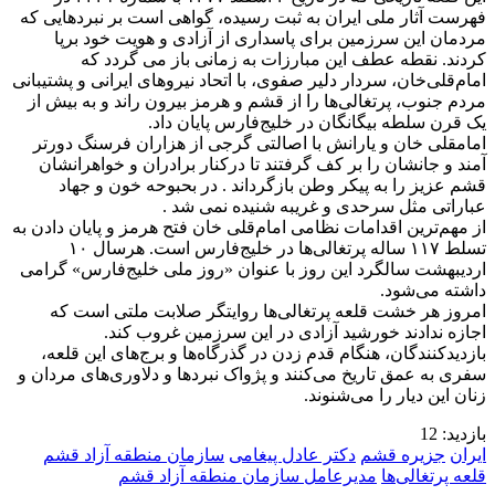
فهرست آثار ملی ایران به ثبت رسیده، گواهی است بر نبردهایی که
مردمان این سرزمین برای پاسداری از آزادی و هویت خود برپا
کردند. نقطه عطف این مبارزات به زمانی باز می گردد که
امام‌قلی‌خان، سردار دلیر صفوی، با اتحاد نیروهای ایرانی و پشتیبانی
مردم جنوب، پرتغالی‌ها را از قشم و هرمز بیرون راند و به بیش از
یک قرن سلطه بیگانگان در خلیج‌فارس پایان داد.
امامقلی خان و یارانش با اصالتی گرجی از هزاران فرسنگ دورتر
آمند و جانشان را بر کف گرفتند تا درکنار برادران و خواهرانشان
قشم عزیز را به پیکر وطن بازگرداند . در بحبوحه خون و جهاد
عباراتی مثل سرحدی و غریبه شنیده نمی شد .
از مهم‌ترین اقدامات نظامی امام‌قلی خان فتح هرمز و پایان دادن به
تسلط ۱۱۷ ساله پرتغالی‌ها در خلیج‌فارس است. هرسال ۱۰
اردیبهشت سالگرد این روز با عنوان «روز ملی خلیج‌فارس» گرامی
داشته می‌شود.
امروز هر خشت قلعه پرتغالی‌ها روایتگر صلابت ملتی است که
اجازه ندادند خورشید آزادی در این سرزمین غروب کند.
بازدیدکنندگان، هنگام قدم زدن در گذرگاه‌ها و برج‌های این قلعه،
سفری به عمق تاریخ می‌کنند و پژواک نبردها و دلاوری‌های مردان و
زنان این دیار را می‌شنوند.
بازدید:
12
ایران
جزیره قشم
دکتر عادل پیغامی
سازمان منطقه آزاد قشم
قلعه پرتغالی‌ها
مدیرعامل سازمان منطقه آزاد قشم