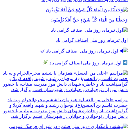
وَجَعَلْنَا مِنَ الْمَاءِ كُلَّ شَيْءٍ حَيٍّ أَفَلَا يُؤْمِنُونَ
اول تیرماه، روز ملی اصناف گرامی باد
اول تیرماه، روز ملی اصناف گرامی باد
مراسم «احلی من العسل» همزمان با ششم محرم‌الحرام و به یاد
حضرت قاسم بن الحسن(ع)، نوجوان رشید و شهید واقعه کربلا و
گرامیداشت یاد و خاطره شهدای دانش‌آموز مدرسه میناب، با حضور
دانش‌آموزان، نوجوانان و جوانان در شهرستان قشم برگزار شد.