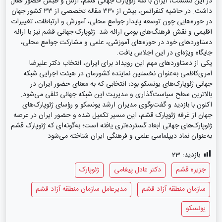
در این نشست، ایران با سه ژئوپارک جهانی قشم، ارس و طبس حضور فعال
داشت. در حاشیه کنفرانس، بیش از ۳۳۰ مقاله تخصصی از ۳۳ کشور جهان
در حوزه‌هایی چون توسعه پایدار جوامع محلی، آموزش و ارتباطات، تغییرات
اقلیمی و نقش فرهنگ‌های بومی ارائه شد. ژئوپارک جهانی قشم نیز با ارائه
دستاوردهای خود در حوزه‌های آموزشی، علمی و مشارکت جوامع محلی،
جایگاه ویژه‌ای در این اجلاس یافت.
یکی از دستاوردهای مهم این رویداد برای ایران، انتخاب دکتر علیرضا
امری‌کاظمی به‌عنوان نخستین نماینده کشورمان در هیئت اجرایی شبکه
جهانی ژئوپارک‌های یونسکو بود؛ انتخابی که به معنای حضور ایران در
بالاترین سطح سیاست‌گذاری و مدیریت این شبکه جهانی تلقی می‌شود.
اکنون با بازدید و گفت‌وگوی مدیران ارشد یونسکو و رؤسای ژئوپارک‌های
جهان از غرفه ژئوپارک قشم، این مسیر تکمیل شده و حضور ایران در عرصه
ژئوپارک‌های جهانی ابعاد گسترده‌تری یافته است؛ به‌گونه‌ای که ژئوپارک قشم
به‌عنوان نماد دیپلماسی علمی و فرهنگی ایران شناخته می‌شود.
بازدید:
23
جزیره قشم
دکتر عادل پیغامی
ژئوپارک
سازمان منطقه آزاد قشم
مدیرعامل سازمان منطقه آزاد قشم
یونسکو