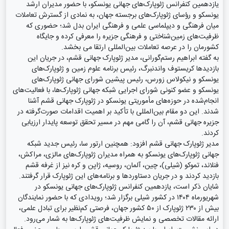
یازدهمین کنفرانس ژئوپارک‌های جهانی یونسکو، با حضور مدیران ارشد
یونسکو و رؤسای ژئوپارک‌های برجسته جهان، به نمادی از گسترش تعاملات
میان فرهنگی و دیپلماسی علمی و فرهنگی ایران بدل شد؛ حضوری که
ظرفیت‌های زمین‌شناختی و فرهنگی جزیره را معرفی کرده و جایگاه
کشورمان را در عرصه تعاملات بین‌المللی ارتقا می بخشد.
به گفته ابراهیم رستم‌گورانی، مدیر ژئوپارک جهانی قشم، در جریان این
بازدیدها کریستوف واندنبرگ، رئیس برنامه علوم زمین و ژئوپارک‌های
یونسکو و نیکولاس زورس، رئیس پیشین شورای جهانی ژئوپارک‌های
یونسکو و عضو کنونی شورای اجرایی شبکه جهانی ژئوپارک‌ها، با فعالیت‌های
انجام‌شده در حوزه‌های مأموریتی یونسکو در ژئوپارک جهانی قشم آشنا
شدند. این دو مقام بین‌المللی با تأکید بر اهمیت اقدامات صورت‌گرفته در
جزیره جهانی قشم، آن را گامی مهم در مسیر تحقق توسعه پایدار ارزیابی
کردند.
مدیر ژئوپارک جهانی قشم افزود: همچنین ارتور سا، رئیس جدید شبکه
جهانی ژئوپارک‌های یونسکو به همراه مدیران ژئوپارک‌های مالزی، مراکش،
فنلاند، تموکو (شیلی)، چین، آلمان، روسیه، ژاپن و کره نیز از غرفه قشم
بازدید کردند و در جریان دستاوردها و برنامه‌های این ژئوپارک قرار گرفتند.
شایان ذکر است، یازدهمین کنفرانس ژئوپارک‌های جهانی یونسکو در
شهریورماه ۱۴۰۴ در کشور شیلی برگزار شد؛ رویدادی که با حضور نمایندگان
بیش از ۲۳۰ ژئوپارک از ۵۰ کشور جهان، فرصتی کم‌نظیر برای تبادل علمی،
ارائه مقالات تخصصی و نمایش ظرفیت‌های ژئوپارک‌ها به شمار می‌رود.