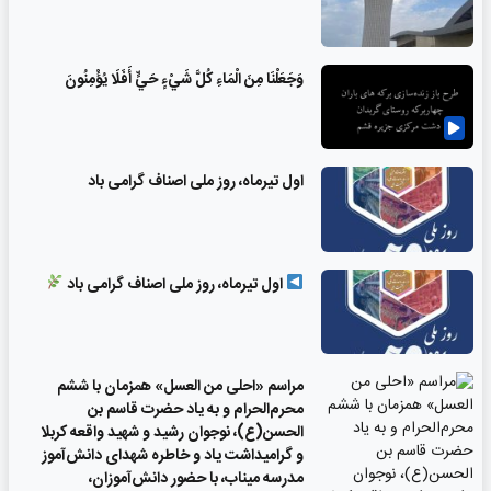
وَجَعَلْنَا مِنَ الْمَاءِ كُلَّ شَيْءٍ حَيٍّ أَفَلَا يُؤْمِنُونَ
اول تیرماه، روز ملی اصناف گرامی باد
اول تیرماه، روز ملی اصناف گرامی باد
مراسم «احلی من العسل» همزمان با ششم
محرم‌الحرام و به یاد حضرت قاسم بن
الحسن(ع)، نوجوان رشید و شهید واقعه کربلا
و گرامیداشت یاد و خاطره شهدای دانش‌آموز
مدرسه میناب، با حضور دانش‌آموزان،