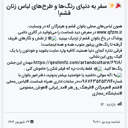
سفر به دنیای رنگ‌ها و طرح‌های لباس زنان
قشم!
همون لباس‌های محلی بانوان قشم و هرمزگان که در وبسایت .
www.qfzm.ir
در معرض دید شماست را می‌توانید در گالری دائمی
پوشاک در باغ بانوان قشم از نزدیک ببینید .
از نقش و نگارهای ظریف
گرفته تا رنگ‌های پرشور جنوب، همه و همه اینجاست!
فرقی نداره کجای دنیا هستید، کافیه وارد سایت بشوید و خودتون را با یک
کلیک روی این نشانی
https://qeshmfz.com/artandculture/6918/
مهمان این جشن
رنگ‌ها کنید.
فقط یادت نره که فیلتر شکن را خاموش کنی .
اگه سوالی داشتید یا خواستید بیشتر بدونید، دفتر امور بانوان با
شماره00987635252194در ساعات اداری همراه شماست.
#لباس_محلی
#قشم
#هرمزگان
#فرهنگ_و_هنر
#مد_ایرانی
#هوش_مصنوعی
#نمایشگاه_مجازی
بازدید:
16
شناسه ویدیو:
9020
۲۴ شهریور ۱۴۰۴