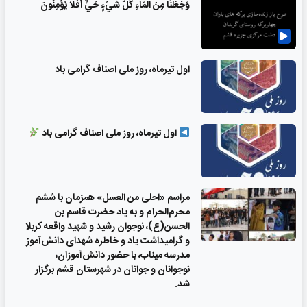
وَجَعَلْنَا مِنَ الْمَاءِ كُلَّ شَيْءٍ حَيٍّ أَفَلَا يُؤْمِنُونَ
اول تیرماه، روز ملی اصناف گرامی باد
اول تیرماه، روز ملی اصناف گرامی باد
مراسم «احلی من العسل» همزمان با ششم
محرم‌الحرام و به یاد حضرت قاسم بن
الحسن(ع)، نوجوان رشید و شهید واقعه کربلا
و گرامیداشت یاد و خاطره شهدای دانش‌آموز
مدرسه میناب، با حضور دانش‌آموزان،
نوجوانان و جوانان در شهرستان قشم برگزار
شد.