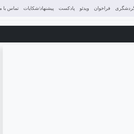
ردشگری
فراخوان
ویدئو
پادکست
پیشنهاد/شکایات
تماس با ما