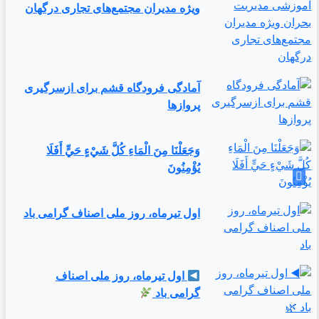
ویژه مدیران مجتمع‌های تجاری درگهان
آمادگی فرودگاه قشم برای ازسرگیری
پروازها
وَجَعَلْنَا مِنَ الْمَاءِ كُلَّ شَيْءٍ حَيٍّ أَفَلَا
يُؤْمِنُونَ
اول تیرماه، روز ملی اصناف گرامی باد
اول تیرماه، روز ملی اصناف
گرامی باد