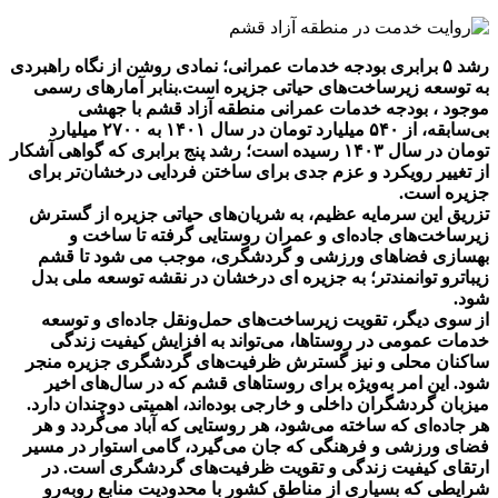
رشد ۵ برابری بودجه خدمات عمرانی؛ نمادی روشن از نگاه راهبردی
به توسعه زیرساخت‌های حیاتی جزیره است.
بنابر آمارهای رسمی
موجود ، بودجه خدمات عمرانی منطقه آزاد قشم با جهشی
بی‌سابقه، از ۵۴۰ میلیارد تومان در سال ۱۴۰۱ به ۲۷۰۰ میلیارد
تومان در سال ۱۴۰۳ رسیده است؛ رشد پنج ‌برابری که گواهی آشکار
از تغییر رویکرد و عزم جدی برای ساختن فردایی درخشان‌تر برای
جزیره است.
تزریق این سرمایه عظیم، به شریان‌های حیاتی جزیره از گسترش
زیرساخت‌های جاده‌ای و عمران روستایی گرفته تا ساخت و
بهسازی فضاهای ورزشی و گردشگری، موجب می شود تا قشم
زیباترو توانمندتر؛ به جزیره ای درخشان در نقشه توسعه ملی بدل
شود.
از سوی دیگر، تقویت زیرساخت‌های حمل‌ونقل جاده‌ای و توسعه
خدمات عمومی در روستاها، می‌تواند به افزایش کیفیت زندگی
ساکنان محلی و نیز گسترش ظرفیت‌های گردشگری جزیره منجر
شود. این امر به‌ویژه برای روستاهای قشم که در سال‌های اخیر
میزبان گردشگران داخلی و خارجی بوده‌اند، اهمیتی دوچندان دارد.
هر جاده‌ای که ساخته می‌شود، هر روستایی که آباد می‌گردد و هر
فضای ورزشی و فرهنگی که جان می‌گیرد، گامی استوار در مسیر
ارتقای کیفیت زندگی و تقویت ظرفیت‌های گردشگری است.
در
شرایطی که بسیاری از مناطق کشور با محدودیت منابع روبه‌رو