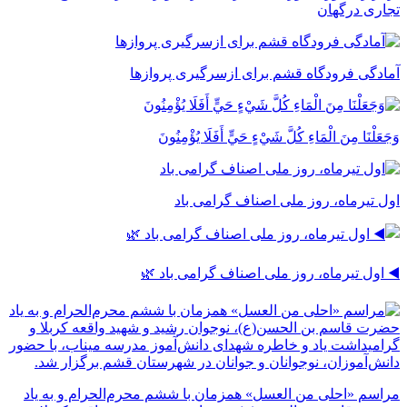
تجاری درگهان
آمادگی فرودگاه قشم برای ازسرگیری پروازها
وَجَعَلْنَا مِنَ الْمَاءِ كُلَّ شَيْءٍ حَيٍّ أَفَلَا يُؤْمِنُونَ
اول تیرماه، روز ملی اصناف گرامی باد
◀️ اول تیرماه، روز ملی اصناف گرامی باد 🌿
مراسم «احلی من العسل» همزمان با ششم محرم‌الحرام و به یاد