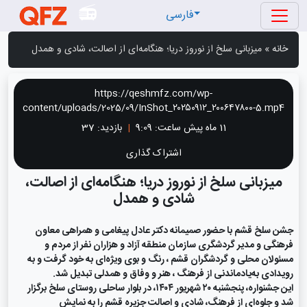
فارسی
خانه
»
میزبانی سلخ از نوروز دریا؛ هنگامه‌ای از اصالت، شادی و همدل
https://qeshmfz.com/wp-
content/uploads/2025/09/InShot_۲۰۲۵۰۹۱۲_۲۰۰۶۴۷۸۰۰-5.mp4
11 ماه پیش
ساعت:
9:09
|
بازدید: 37
اشتراک گذاری
میزبانی سلخ از نوروز دریا؛ هنگامه‌ای از اصالت،
شادی و همدل
جشن سلخ قشم با حضور صمیمانه دکتر عادل پیغامی و همراهی معاون
فرهنگی و مدیر گردشگری سازمان منطقه آزاد و هزاران نفر از مردم و
مسئولان محلی و گردشگران قشم ، رنگ و بوی ویژه‌ای به خود گرفت و به
رویدادی به‌یادماندنی از فرهنگ ، هنر و وفاق و همدلی تبدیل شد.
این جشنواره، پنجشنبه ۲۰ شهریور ۱۴۰۴، در بلوار ساحلی روستای سلخ برگزار
شد و جلوه‌ای از فرهنگ، شادی و اصالت جزیره قشم را به نمایش