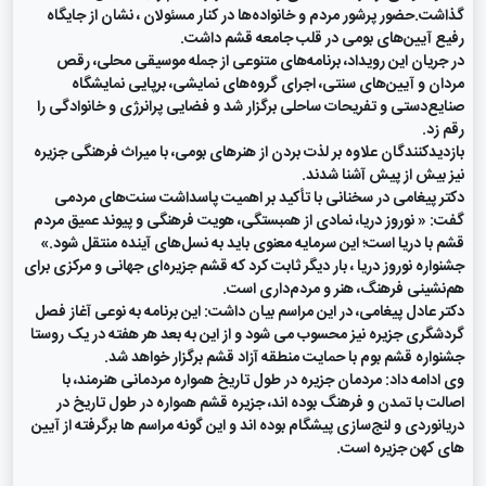
گذاشت.
حضور پرشور مردم و خانواده‌ها در کنار مسئولان ، نشان از جایگاه
رفیع آیین‌های بومی در قلب جامعه قشم داشت.
در جریان این رویداد، برنامه‌های متنوعی از جمله موسیقی محلی، رقص
مردان و آیین‌های سنتی، اجرای گروه‌های نمایشی، برپایی نمایشگاه
صنایع‌دستی و تفریحات ساحلی برگزار شد و فضایی پرانرژی و خانوادگی را
رقم زد.
بازدیدکنندگان علاوه بر لذت بردن از هنرهای بومی، با میراث فرهنگی جزیره
نیز بیش از پیش آشنا شدند.
دکتر پیغامی در سخنانی با تأکید بر اهمیت پاسداشت سنت‌های مردمی
گفت: « نوروز دریا، نمادی از همبستگی، هویت فرهنگی و پیوند عمیق مردم
قشم با دریا است؛ این سرمایه معنوی باید به نسل‌های آینده منتقل شود.»
جشنواره نوروز دریا ، بار دیگر ثابت کرد که قشم جزیره‌ای جهانی و مرکزی برای
هم‌نشینی فرهنگ، هنر و مردم‌داری است.
دکتر عادل پیغامی، در این مراسم بیان داشت: این برنامه به نوعی آغاز فصل
گردشگری جزیره نیز محسوب می شود و از این به بعد هر هفته در یک روستا
جشنواره قشم بوم با حمایت منطقه آزاد قشم‌ برگزار خواهد شد.
وی ادامه داد: مردمان جزیره در طول تاریخ همواره مردمانی هنرمند، با
اصالت با تمدن و فرهنگ بوده اند، جزیره قشم همواره در طول تاریخ در
دریانوردی و لنج‌سازی پیشگام بوده اند و این گونه مراسم ها برگرفته از آیین
های کهن جزیره است.