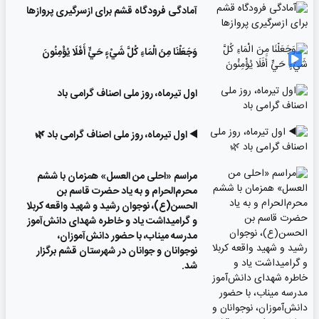
آمادگی فرودگاه قشم برای ازسرگیری پروازها
وَجَعَلْنَا مِنَ الْمَاءِ كُلَّ شَيْءٍ حَيٍّ أَفَلَا يُؤْمِنُونَ
اول تیرماه، روز ملی اصناف گرامی باد
◀️ اول تیرماه، روز ملی اصناف گرامی باد 🌿
مراسم «احلی من العسل» همزمان با ششم
محرم‌الحرام و به یاد حضرت قاسم بن
الحسن(ع)، نوجوان رشید و شهید واقعه کربلا
و گرامیداشت یاد و خاطره شهدای دانش‌آموز
مدرسه میناب، با حضور دانش‌آموزان،
نوجوانان و جوانان در شهرستان قشم برگزار
شد.