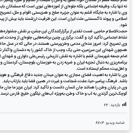
امام جمعه قشم در سخنان خود، عشق به وطن را منبعث از تعالیم و سیره پیامبر 
نه تنها یک وظیفه اجتماعی بلکه جلوه‌ای از آموزه‌های نبوی است که مسلمانان بای
وی با اشاره به جایگاه قشم به عنوان جزیره صلح و همزیستی اقوام و ملل، تصری
اسلامی و پیوند ناگسستنی ملت ایران است. این ظرفیت ارزشمند باید بیش از پی
شود.
حجت‌الاسلام حاجبی ضمت تقدیر از برگزارکنندگان این جشن، بر نقش جشنواره‌ه
نشاط اجتماعی تأکید کرد و گفت: برگزاری چنین برنامه‌هایی جلوه‌ای از وحدت، ام
وی تصریح کرد: امروز عده‌ای مدعی وطن‌پرستی هستند، در حالی که در عمل حاضر 
همچون شهدای این سرزمین، حتی یک وجب از خاک کشور را به دشمنان واگذار نک
امام جمعه شهرستان قشم با اشاره به نقش تاریخی رئیس‌علی دلواری و شهدای انق
برنامه‌ریزی به دنبال تجزیه ایران و ضربه زدن به خوزستان، بلوچستان، کردستان و آ
و اهل‌بیت، محکم ایستاده است.
وی با اشاره به اهمیت فضای مجازی به عنوان میدان جدید دفاع فرهنگی و هویتی
باشد. فرهنگ پیامبر، حیا، عفت، شجاعت و غیرت در همین فضا باید بازتاب یابد.
وی در پایان وطن را همانند جان انسان دانست و تأکید کرد: ایران عزیز ما جان ماس
کوچک‌ترین گزندی به آب و خاک وطن، به‌ویژه آب‌های نیلگون خلیج فارس نرسد.
بازدید:
22
شناسه ویدیو:
8703