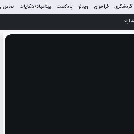
گردشگری
فراخوان
ویدئو
پادکست
پیشنهاد/شکایات
تماس با
 آزاد