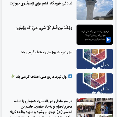
آمادگی فرودگاه قشم برای ازسرگیری پروازها
وَجَعَلْنَا مِنَ الْمَاءِ كُلَّ شَيْءٍ حَيٍّ أَفَلَا يُؤْمِنُونَ
اول تیرماه، روز ملی اصناف گرامی باد
اول تیرماه، روز ملی اصناف گرامی باد
مراسم «احلی من العسل» همزمان با ششم
محرم‌الحرام و به یاد حضرت قاسم بن
الحسن(ع)، نوجوان رشید و شهید واقعه کربلا