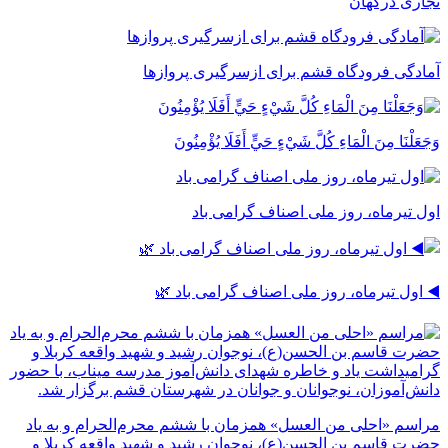
تجاری درگهان
آمادگی فرودگاه قشم برای ازسرگیری پروازها
وَجَعَلْنَا مِنَ الْمَاءِ كُلَّ شَيْءٍ حَيٍّ أَفَلَا يُؤْمِنُونَ
اول تیرماه، روز ملی اصناف گرامی باد
◀️ اول تیرماه، روز ملی اصناف گرامی باد 🌿
مراسم «احلی من العسل» همزمان با ششم محرم‌الحرام و به یاد
حضرت قاسم بن الحسن(ع)، نوجوان رشید و شهید واقعه کربلا و