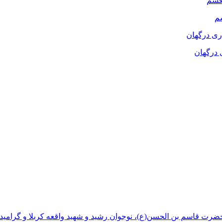
م
 درگهان