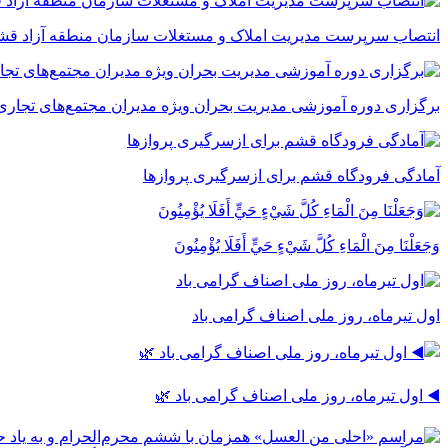
انتصاب سرپرست مدیریت املاک و مستغلات سازمان منطقه آزاد قش
برگزاری دوره آموزشی مدیریت بحران ویژه مدیران مجتمع‌های تجاری
آمادگی فرودگاه قشم برای ازسرگیری پروازها
وَجَعَلْنَا مِنَ الْمَاءِ كُلَّ شَيْءٍ حَيٍّ أَفَلَا يُؤْمِنُونَ
اول تیرماه، روز ملی اصناف گرامی باد
◀️ اول تیرماه، روز ملی اصناف گرامی باد 🌿