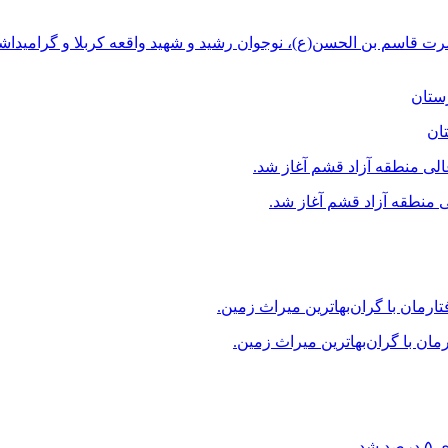
ت قاسم بن الحسن(ع)، نوجوان رشید و شهید واقعه کربلا و گرامیداش
ان
منطقه آزاد قشم آغاز شد.
ن با گران‌بهاترین میراث زمین.