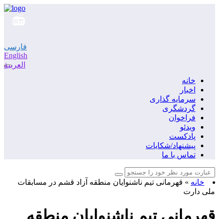
فارسی
English
العربية
خانه
اخبار
سرمایه گذاری
گردشگری
فراخوان
ویدئو
پادکست
پیشنهاد/شکایات
تماس با ما
خانه
»
قهرمانی تیم ناشنوایان منطقه آزاد قشم در مسابقات
ملی دارت
قهرمانی تیم ناشنوایان منطقه