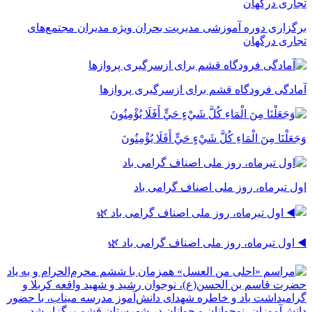
برگزاری دوره آموزشی مدیریت بحران ویژه مدیران مجتمع‌های
تجاری درگهان
آمادگی فرودگاه قشم برای ازسرگیری پروازها
وَجَعَلْنَا مِنَ الْمَاءِ كُلَّ شَيْءٍ حَيٍّ أَفَلَا يُؤْمِنُونَ
اول تیرماه، روز ملی اصناف گرامی باد
◀️ اول تیرماه، روز ملی اصناف گرامی باد 🌿