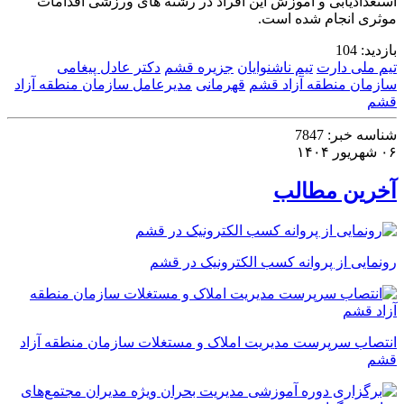
استعدادیابی و آموزش این افراد در رشته های ورزشی اقدامات
موثری انجام شده است.
بازدید:
104
تیم ملی دارت
تیم ناشنوایان
جزیره قشم
دکتر عادل پیغامی
سازمان منطقه آزاد قشم
قهرمانی
مدیرعامل سازمان منطقه آزاد
قشم
شناسه خبر:
7847
۰۶ شهریور ۱۴۰۴
آخرین مطالب
رونمایی از پروانه کسب الکترونیک در قشم
انتصاب سرپرست مدیریت املاک و مستغلات سازمان منطقه آزاد
قشم