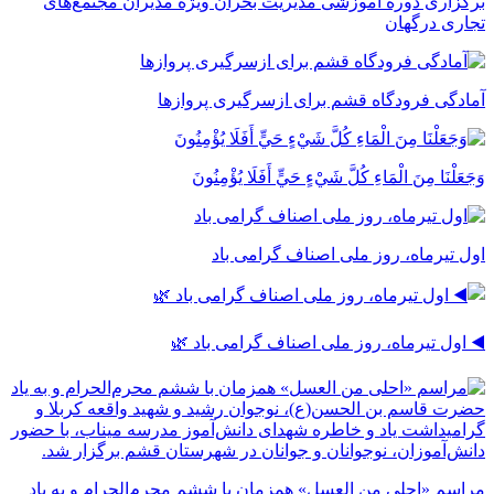
برگزاری دوره آموزشی مدیریت بحران ویژه مدیران مجتمع‌های
تجاری درگهان
آمادگی فرودگاه قشم برای ازسرگیری پروازها
وَجَعَلْنَا مِنَ الْمَاءِ كُلَّ شَيْءٍ حَيٍّ أَفَلَا يُؤْمِنُونَ
اول تیرماه، روز ملی اصناف گرامی باد
◀️ اول تیرماه، روز ملی اصناف گرامی باد 🌿
مراسم «احلی من العسل» همزمان با ششم محرم‌الحرام و به یاد