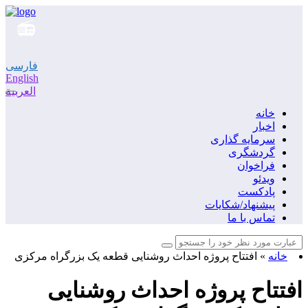
فارسی
English
العربية
خانه
اخبار
سرمایه گذاری
گردشگری
فراخوان
ویدئو
پادکست
پیشنهاد/شکایات
تماس با ما
خانه
»
افتتاح پروژه احداث روشنایی قطعه یک بزرگراه مرکزی
افتتاح پروژه احداث روشنایی