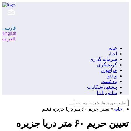
فارسی
English
العربية
خانه
اخبار
سرمایه گذاری
گردشگری
فراخوان
ویدئو
پادکست
پیشنهاد/شکایات
تماس با ما
خانه
»
تعیین حریم ۶۰ متر دریا جزیره قشم
تعیین حریم ۶۰ متر دریا جزیره