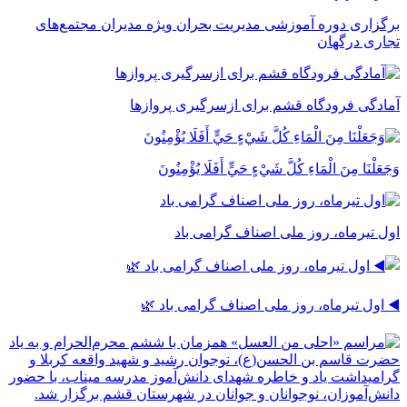
برگزاری دوره آموزشی مدیریت بحران ویژه مدیران مجتمع‌های
تجاری درگهان
آمادگی فرودگاه قشم برای ازسرگیری پروازها
وَجَعَلْنَا مِنَ الْمَاءِ كُلَّ شَيْءٍ حَيٍّ أَفَلَا يُؤْمِنُونَ
اول تیرماه، روز ملی اصناف گرامی باد
◀️ اول تیرماه، روز ملی اصناف گرامی باد 🌿