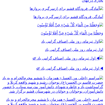
تجاری درگهان
آمادگی فرودگاه قشم برای ازسرگیری پروازها
وَجَعَلْنَا مِنَ الْمَاءِ كُلَّ شَيْءٍ حَيٍّ أَفَلَا يُؤْمِنُونَ
اول تیرماه، روز ملی اصناف گرامی باد
◀️ اول تیرماه، روز ملی اصناف گرامی باد 🌿
مراسم «احلی من العسل» همزمان با ششم محرم‌الحرام و به یاد
حضرت قاسم بن الحسن(ع)، نوجوان رشید و شهید واقعه کربلا و