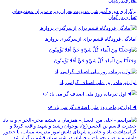
برگزاری دوره آموزشی مدیریت بحران ویژه مدیران مجتمع‌های
تجاری درگهان
آمادگی فرودگاه قشم برای ازسرگیری پروازها
وَجَعَلْنَا مِنَ الْمَاءِ كُلَّ شَيْءٍ حَيٍّ أَفَلَا يُؤْمِنُونَ
اول تیرماه، روز ملی اصناف گرامی باد
◀️ اول تیرماه، روز ملی اصناف گرامی باد 🌿