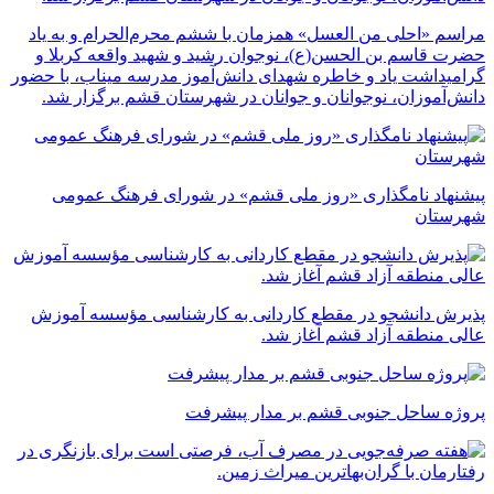
مراسم «احلی من العسل» همزمان با ششم محرم‌الحرام و به یاد
حضرت قاسم بن الحسن(ع)، نوجوان رشید و شهید واقعه کربلا و
گرامیداشت یاد و خاطره شهدای دانش‌آموز مدرسه میناب، با حضور
دانش‌آموزان، نوجوانان و جوانان در شهرستان قشم برگزار شد.
پیشنهاد نامگذاری «روز ملی قشم» در شورای فرهنگ عمومی
شهرستان
پذیرش دانشجو در مقطع کاردانی به کارشناسی مؤسسه آموزش
عالی منطقه آزاد قشم آغاز شد.
پروژه ساحل جنوبی قشم بر مدار پیشرفت