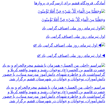
آمادگی فرودگاه قشم برای ازسرگیری پروازها
وَجَعَلْنَا مِنَ الْمَاءِ كُلَّ شَيْءٍ حَيٍّ أَفَلَا يُؤْمِنُونَ
اول تیرماه، روز ملی اصناف گرامی باد
◀️ اول تیرماه، روز ملی اصناف گرامی باد 🌿
مراسم «احلی من العسل» همزمان با ششم محرم‌الحرام و به یاد
حضرت قاسم بن الحسن(ع)، نوجوان رشید و شهید واقعه کربلا و
گرامیداشت یاد و خاطره شهدای دانش‌آموز مدرسه میناب، با حضور
دانش‌آموزان، نوجوانان و جوانان در شهرستان قشم برگزار شد.