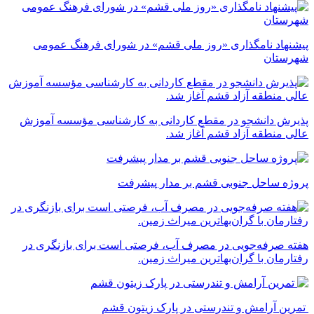
پیشنهاد نامگذاری «روز ملی قشم» در شورای فرهنگ عمومی
شهرستان
پذیرش دانشجو در مقطع کاردانی به کارشناسی مؤسسه آموزش
عالی منطقه آزاد قشم آغاز شد.
پروژه ساحل جنوبی قشم بر مدار پیشرفت
‌هفته صرفه‌جویی در مصرف آب، فرصتی است برای بازنگری در
رفتارمان با گران‌بهاترین میراث زمین.
تمرین آرامش و تندرستی در پارک زیتون قشم