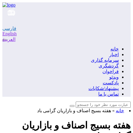
فارسی
English
العربية
خانه
اخبار
سرمایه گذاری
گردشگری
فراخوان
ویدئو
پادکست
پیشنهاد/شکایات
تماس با ما
خانه
»
هفته بسیج اصناف و بازاریان گرامی باد
هفته بسیج اصناف و بازاریان