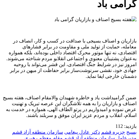
گرامی باد
بازاریان و اصناف بسیجی با صداقت در کسب و کار، انصاف در
معامله، حمایت از تولید ملی و مقاومت در برابر فشارهای
اقتصادی، نه تنها موتور محرک اقتصاد داخلی بوده‌اند، بلکه همواره
به‌عنوان پشتیبان معنوی و اجتماعی انقلابو مردم شناخته می‌شوند.
امروز نیز در شرایط جنگ اقتصادی، این قشر می‌تواند با روحیه
جهادی خود، نقشی سرنوشت‌ساز برابر حفاظت از میهن در برابر
دشمنان خارجی ایفا نماید.
ضمن گرامیداشت یاد و خاطره شهیدان والامقام اصناف، هفته بسیج
اصناف و بازاریان را به همه تلاشگران این عرصه تبریک و تهنیت
عرض نموده و امیدواریم در پرتو الطاف الهی، همواره در خدمت به
اسلام، انقلاب و مردم عزیز ایران موفق و سربلند باشند.
بازدید:
112
بسیج
جزیره قشم
دکتر عادل پیغامی
سازمان منطقه آزاد قشم
مدیرعامل سازمان منطقه آزاد قشم
مقام معظم رهبری