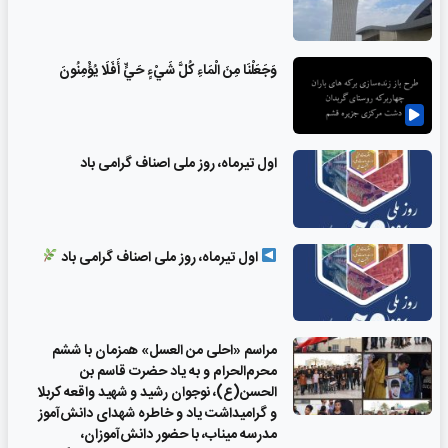
وَجَعَلْنَا مِنَ الْمَاءِ كُلَّ شَيْءٍ حَيٍّ أَفَلَا يُؤْمِنُونَ
اول تیرماه، روز ملی اصناف گرامی باد
اول تیرماه، روز ملی اصناف گرامی باد
مراسم «احلی من العسل» همزمان با ششم
محرم‌الحرام و به یاد حضرت قاسم بن
الحسن(ع)، نوجوان رشید و شهید واقعه کربلا
و گرامیداشت یاد و خاطره شهدای دانش‌آموز
مدرسه میناب، با حضور دانش‌آموزان،