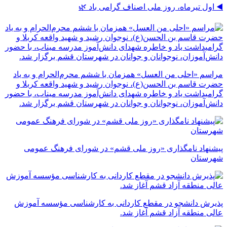
◀️ اول تیرماه، روز ملی اصناف گرامی باد 🌿
مراسم «احلی من العسل» همزمان با ششم محرم‌الحرام و به یاد
حضرت قاسم بن الحسن(ع)، نوجوان رشید و شهید واقعه کربلا و
گرامیداشت یاد و خاطره شهدای دانش‌آموز مدرسه میناب، با حضور
دانش‌آموزان، نوجوانان و جوانان در شهرستان قشم برگزار شد.
پیشنهاد نامگذاری «روز ملی قشم» در شورای فرهنگ عمومی
شهرستان
پذیرش دانشجو در مقطع کاردانی به کارشناسی مؤسسه آموزش
عالی منطقه آزاد قشم آغاز شد.