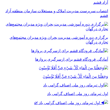
انتصاب سرپرست مدیریت املاک و مستغلات سازمان منطقه آزاد
قشم
برگزاری دوره آموزشی مدیریت بحران ویژه مدیران مجتمع‌های
تجاری درگهان
آمادگی فرودگاه قشم برای ازسرگیری پروازها
وَجَعَلْنَا مِنَ الْمَاءِ كُلَّ شَيْءٍ حَيٍّ أَفَلَا يُؤْمِنُونَ
اول تیرماه، روز ملی اصناف گرامی باد