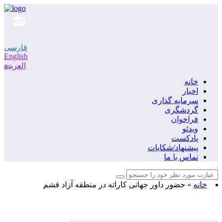
فارسی
English
العربية
خانه
اخبار
سرمایه گذاری
گردشگری
فراخوان
ویدئو
پادکست
پیشنهاد/شکایات
تماس با ما
خانه
»
حضور داور جهانی کاراته در منطقه آزاد قشم