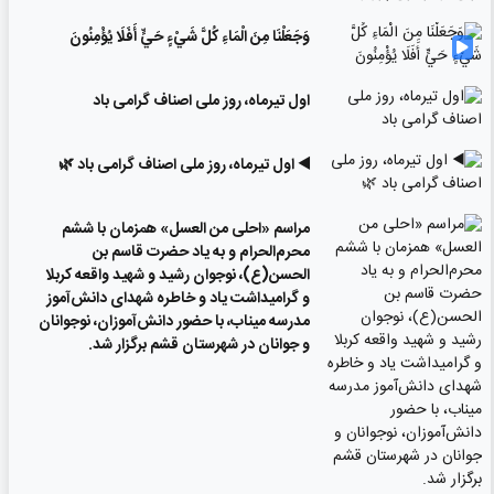
وَجَعَلْنَا مِنَ الْمَاءِ كُلَّ شَيْءٍ حَيٍّ أَفَلَا يُؤْمِنُونَ
اول تیرماه، روز ملی اصناف گرامی باد
◀️ اول تیرماه، روز ملی اصناف گرامی باد 🌿
مراسم «احلی من العسل» همزمان با ششم
محرم‌الحرام و به یاد حضرت قاسم بن
الحسن(ع)، نوجوان رشید و شهید واقعه کربلا
و گرامیداشت یاد و خاطره شهدای دانش‌آموز
مدرسه میناب، با حضور دانش‌آموزان، نوجوانان
و جوانان در شهرستان قشم برگزار شد.