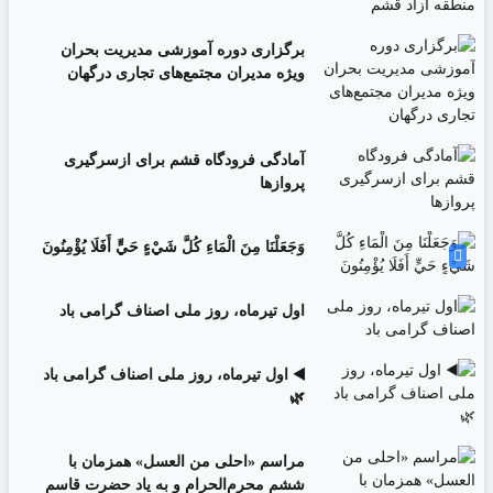
برگزاری دوره آموزشی مدیریت بحران
ویژه مدیران مجتمع‌های تجاری درگهان
آمادگی فرودگاه قشم برای ازسرگیری
پروازها
وَجَعَلْنَا مِنَ الْمَاءِ كُلَّ شَيْءٍ حَيٍّ أَفَلَا يُؤْمِنُونَ
اول تیرماه، روز ملی اصناف گرامی باد
◀️ اول تیرماه، روز ملی اصناف گرامی باد
🌿
مراسم «احلی من العسل» همزمان با
ششم محرم‌الحرام و به یاد حضرت قاسم