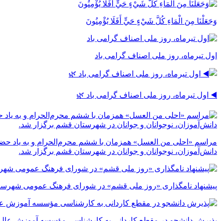
وَجَعَلْنَا مِنَ الْمَاءِ كُلَّ شَيْءٍ حَيٍّ أَفَلَا يُؤْمِنُونَ
اول تیرماه، روز ملی اصناف گرامی باد
◀️ اول تیرماه، روز ملی اصناف گرامی باد 🌿
مراسم «احلی من العسل» همزمان با ششم محرم‌الحرام و به یاد حضر
دانش‌آموزان، نوجوانان و جوانان در شهرستان قشم برگزار شد.
پیشنهاد نامگذاری «روز ملی قشم» در شورای فرهنگ عمومی شهرست
پذیرش دانشجو در مقطع کاردانی به کارشناسی مؤسسه آموزش عالی 