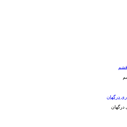
م
 درگهان