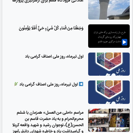
آمادگی فرودگاه قشم برای ازسرگیری پروازها
وَجَعَلْنَا مِنَ الْمَاءِ كُلَّ شَيْءٍ حَيٍّ أَفَلَا يُؤْمِنُونَ
اول تیرماه، روز ملی اصناف گرامی باد
اول تیرماه، روز ملی اصناف گرامی باد
مراسم «احلی من العسل» همزمان با ششم
محرم‌الحرام و به یاد حضرت قاسم بن
الحسن(ع)، نوجوان رشید و شهید واقعه کربلا
و گرامیداشت یاد و خاطره شهدای دانش‌آموز