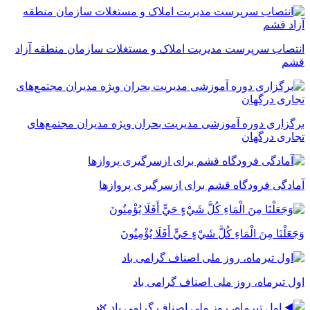
انتصاب سرپرست مدیریت املاک و مستغلات سازمان منطقه آزاد
قشم
برگزاری دوره آموزشی مدیریت بحران ویژه مدیران مجتمع‌های
تجاری درگهان
آمادگی فرودگاه قشم برای ازسرگیری پروازها
وَجَعَلْنَا مِنَ الْمَاءِ كُلَّ شَيْءٍ حَيٍّ أَفَلَا يُؤْمِنُونَ
اول تیرماه، روز ملی اصناف گرامی باد