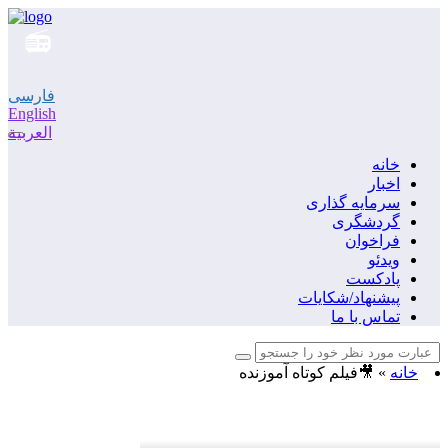
فارسی
English
العربية
خانه
اخبار
سرمایه گذاری
گردشگری
فراخوان
ویدئو
پادکست
پیشنهاد/شکایات
تماس با ما
خانه
»
🎥فیلم کوتاه آموزنده