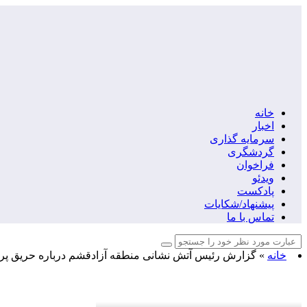
خانه
اخبار
سرمایه گذاری
گردشگری
فراخوان
ویدئو
پادکست
پیشنهاد/شکایات
تماس با ما
خانه
»
گزارش رئیس آتش نشانی منطقه آزادقشم درباره حریق پرشین گل