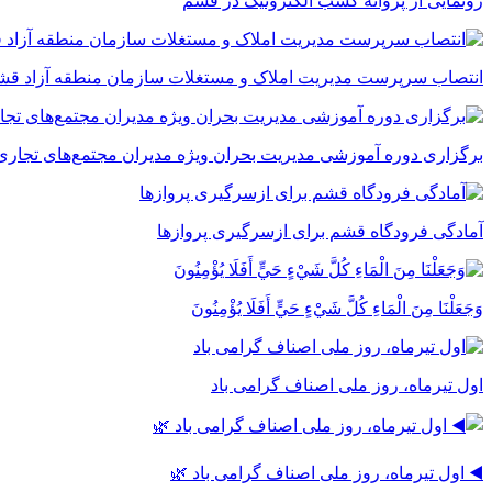
رونمایی از پروانه کسب الکترونیک در قشم
انتصاب سرپرست مدیریت املاک و مستغلات سازمان منطقه آزاد قش
برگزاری دوره آموزشی مدیریت بحران ویژه مدیران مجتمع‌های تجاری
آمادگی فرودگاه قشم برای ازسرگیری پروازها
وَجَعَلْنَا مِنَ الْمَاءِ كُلَّ شَيْءٍ حَيٍّ أَفَلَا يُؤْمِنُونَ
اول تیرماه، روز ملی اصناف گرامی باد
◀️ اول تیرماه، روز ملی اصناف گرامی باد 🌿