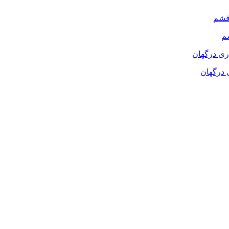
م
 درگهان