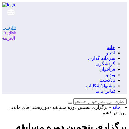
فارسی
English
العربية
خانه
اخبار
سرمایه گذاری
گردشگری
فراخوان
ویدئو
پادکست
پیشنهاد/شکایات
تماس با ما
خانه
»
برگزاری پنجمین دوره مسابقه «دورریختنی‌های ماندنی
من» در قشم
برگزاری پنجمین دوره مسابقه