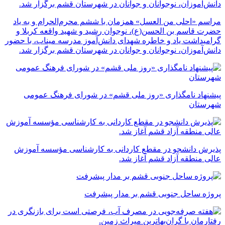
مراسم «احلی من العسل» همزمان با ششم محرم‌الحرام و به یاد
حضرت قاسم بن الحسن(ع)، نوجوان رشید و شهید واقعه کربلا و
گرامیداشت یاد و خاطره شهدای دانش‌آموز مدرسه میناب، با حضور
دانش‌آموزان، نوجوانان و جوانان در شهرستان قشم برگزار شد.
پیشنهاد نامگذاری «روز ملی قشم» در شورای فرهنگ عمومی
شهرستان
پذیرش دانشجو در مقطع کاردانی به کارشناسی مؤسسه آموزش
عالی منطقه آزاد قشم آغاز شد.
پروژه ساحل جنوبی قشم بر مدار پیشرفت