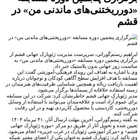
«دورریختنی‌های ماندنی من» در
قشم
ابراهیم رستم‌گورانی، سرپرست مدیریت ژئوپارک جهانی قشم از
برگزاری پنجمین دوره مسابقه «دورریختنی‌های ماندنی من» به
مناسبت روز جهانی بدون پلاستیک خبر داد.
وی با اشاره به اهداف این رویداد فرهنگی-آموزشی گفت: این
مسابقه با هدف افزایش سطح آگاهی کودکان و نوجوانان درباره
اهمیت بازیافت زباله و همچنین شناسایی ظرفیت‌های هنرمندان در
زمینه استفاده خلاقانه از پسماندها برگزار می‌شود.
مدیر ژئوپارک جهانی قشم خاطرنشان کرد: شرکت در این مسابقه
برای عموم آزاد است و علاقه‌مندان می‌توانند با استفاده از وسایل
دورریختنی، کاردستی یا محصول کاربردی تهیه و در این رقابت
شرکت کنند.
به گفته رستم‌گورانی، آخرین مهلت ارسال آثار، ۳۱ تیرماه ۱۴۰۴
تعیین شده و تحویل آثار از طریق دو مرکز «موزه ژئوپارک جهانی
قشم» و «مرکز آموزشی ژئوپارک در غرب جزیره» انجام می‌شود.
وی تاکید کرد: ژئوپارک قشم به‌عنوان یکی از اعضای معتبر شبکه