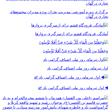
برگزاری دوره آموزشی مدیریت بحران ویژه مدیران مجتمع‌های
تجاری درگهان
آمادگی فرودگاه قشم برای ازسرگیری پروازها
وَجَعَلْنَا مِنَ الْمَاءِ كُلَّ شَيْءٍ حَيٍّ أَفَلَا يُؤْمِنُونَ
اول تیرماه، روز ملی اصناف گرامی باد
◀️ اول تیرماه، روز ملی اصناف گرامی باد 🌿