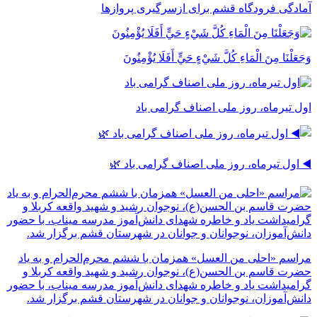
آمادگی فرودگاه قشم برای ازسرگیری پروازها
وَجَعَلْنَا مِنَ الْمَاءِ كُلَّ شَيْءٍ حَيٍّ أَفَلَا يُؤْمِنُونَ
اول تیرماه، روز ملی اصناف گرامی باد
◀️ اول تیرماه، روز ملی اصناف گرامی باد 🌿
مراسم «احلی من العسل» همزمان با ششم محرم‌الحرام و به یاد
حضرت قاسم بن الحسن(ع)، نوجوان رشید و شهید واقعه کربلا و
گرامیداشت یاد و خاطره شهدای دانش‌آموز مدرسه میناب، با حضور
دانش‌آموزان، نوجوانان و جوانان در شهرستان قشم برگزار شد.