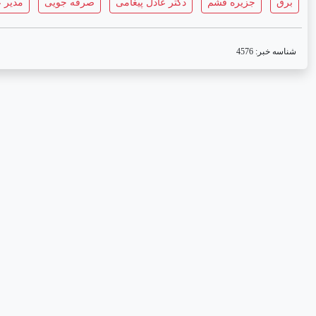
برق
جزیره قشم
دکتر عادل پیغامی
صرفه جویی
مدیر 
شناسه خبر:
4576