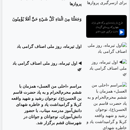
پروازها
وَجَعَلْنَا مِنَ الْمَاءِ كُلَّ شَيْءٍ حَيٍّ أَفَلَا يُؤْمِنُونَ
اول تیرماه، روز ملی اصناف گرامی باد
◀️ اول تیرماه، روز ملی اصناف گرامی باد
🌿
مراسم «احلی من العسل» همزمان با
ششم محرم‌الحرام و به یاد حضرت قاسم
بن الحسن(ع)، نوجوان رشید و شهید واقعه
کربلا و گرامیداشت یاد و خاطره شهدای
دانش‌آموز مدرسه میناب، با حضور
دانش‌آموزان، نوجوانان و جوانان در
شهرستان قشم برگزار شد.