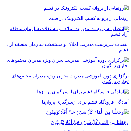
رونمایی از پروانه کسب الکترونیک در قشم
انتصاب سرپرست مدیریت املاک و مستغلات سازمان منطقه آزاد
قشم
برگزاری دوره آموزشی مدیریت بحران ویژه مدیران مجتمع‌های
تجاری درگهان
آمادگی فرودگاه قشم برای ازسرگیری پروازها
وَجَعَلْنَا مِنَ الْمَاءِ كُلَّ شَيْءٍ حَيٍّ أَفَلَا يُؤْمِنُونَ