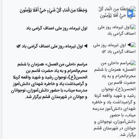
وَجَعَلْنَا مِنَ الْمَاءِ كُلَّ شَيْءٍ حَيٍّ أَفَلَا يُؤْمِنُونَ
اول تیرماه، روز ملی اصناف گرامی باد
◀️ اول تیرماه، روز ملی اصناف گرامی باد 🌿
مراسم «احلی من العسل» همزمان با ششم
محرم‌الحرام و به یاد حضرت قاسم بن
الحسن(ع)، نوجوان رشید و شهید واقعه کربلا
و گرامیداشت یاد و خاطره شهدای دانش‌آموز
مدرسه میناب، با حضور دانش‌آموزان، نوجوانان
و جوانان در شهرستان قشم برگزار شد.