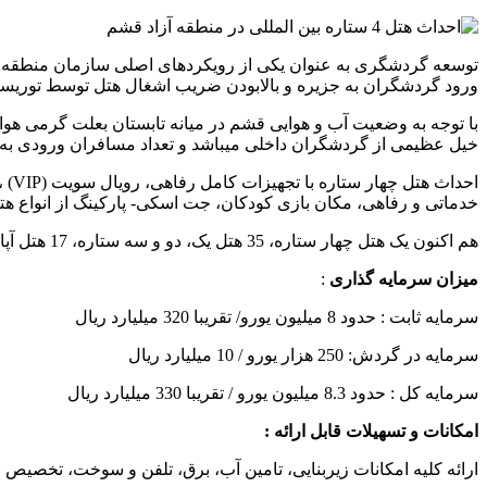
توسعه گردشگری به عنوان یکی از رویکردهای اصلی سازمان منطقه آزاد
ورود گردشگران به جزیره و بالابودن ضریب اشغال هتل توسط توریست 
با توجه به وضعیت آب و هوایی قشم در میانه تابستان بعلت گرمی ه
خیل عظیمی از گردشگران داخلی میباشد و تعداد مسافران ورودی به جزیره به حدود 500 هزار نفر در روز میرسد که کمبود هتل های چهار و 
احداث هتل چهار ستاره با تجهیزات کامل رفاهی، رویال سویت (
(VIP
،
خدماتی و رفاهی، مکان بازی کودکان، جت اسکی- پارکینگ از انواع هت
هم اکنون یک هتل چهار ستاره، 35 هتل یک، دو و سه ستاره، 17 هتل آپارتمان و 19 مهمانپذیر با بیش از 6500 تخت در قشم فعالیت می کنند.
میزان سرمایه گذاری
:
سرمایه ثابت : حدود 8 میلیون یورو/ تقریبا 320 میلیارد ریال
سرمایه در گردش: 250 هزار یورو / 10 میلیارد ریال
سرمایه کل : حدود 8.3 میلیون یورو / تقریبا 330 میلیارد ریال
امکانات و تسهیلات قابل ارائه :
ارائه کلیه امکانات زیربنایی، تامین آب، برق، تلفن و سوخت، تخصیص