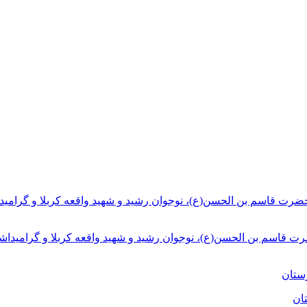
ت قاسم بن الحسن(ع)، نوجوان رشید و شهید واقعه کربلا و گرامیداش
ان