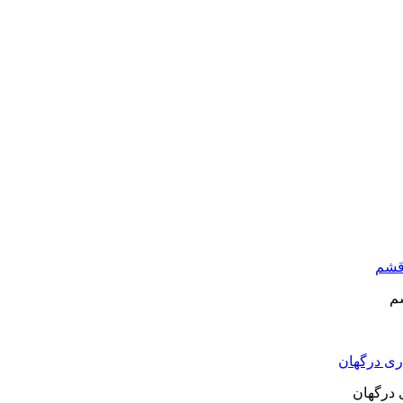
م
 درگهان