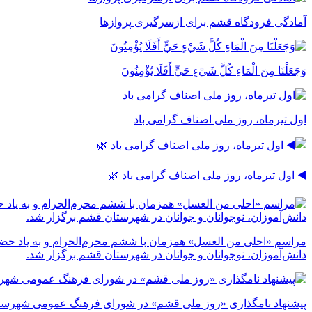
آمادگی فرودگاه قشم برای ازسرگیری پروازها
وَجَعَلْنَا مِنَ الْمَاءِ كُلَّ شَيْءٍ حَيٍّ أَفَلَا يُؤْمِنُونَ
اول تیرماه، روز ملی اصناف گرامی باد
◀️ اول تیرماه، روز ملی اصناف گرامی باد 🌿
مراسم «احلی من العسل» همزمان با ششم محرم‌الحرام و به یاد حضر
دانش‌آموزان، نوجوانان و جوانان در شهرستان قشم برگزار شد.
پیشنهاد نامگذاری «روز ملی قشم» در شورای فرهنگ عمومی شهرست