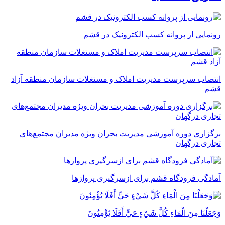
رونمایی از پروانه کسب الکترونیک در قشم
انتصاب سرپرست مدیریت املاک و مستغلات سازمان منطقه آزاد
قشم
برگزاری دوره آموزشی مدیریت بحران ویژه مدیران مجتمع‌های
تجاری درگهان
آمادگی فرودگاه قشم برای ازسرگیری پروازها
وَجَعَلْنَا مِنَ الْمَاءِ كُلَّ شَيْءٍ حَيٍّ أَفَلَا يُؤْمِنُونَ