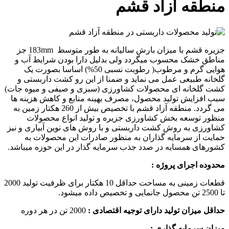
منطقه آزاد قشم
جزیره قشم با میزان بارش سالیانه به طور متوسط
mm
183 جز
مناطق خشک محسوب میگردد ولی بدلیل دارا بودن شرایط آب و
هوایی گرم و مرطوب( رطوبت نسبی 50%) اساسا بصورت یک
گلخانه طبیعی عمل می نماید و ضمنا از این رو کشت داربستی و
کشت گلخانه ای محصولات کشاورزی (سبزی و صیفی و میوه جات)
سبب افزایش تولید محصول، مصرف بهینه منابع و کاهش هزینه ها
می گردد. منطقه آزاد قشم با تخصیص بیش از 260 هکتار زمین به
منظور توسعه بخش کشاورزی جزیره و تولید انواع محصولات
کشاورزی به روش کشت داربستی و با روش های نوین آبیاری و نیز
حمایت از سرمایه گذاران به منظور صادرات این محصولات به
کشورهای همسایه در صدد جذب سرمایه گذار در این حوزه میباشد.
محدوده اجرای پروژه :
قطعات زمینی به مساحت حداقل 10 هکتار برای ظرفیت تولید 2000
تا 2500 تن محصول جانمایی و تخصیص داده میشود.
حداقل میزان تولید دارای توجیه اقتصادی :
2000 تن در هر دوره
میزان سرمایه گذاری :