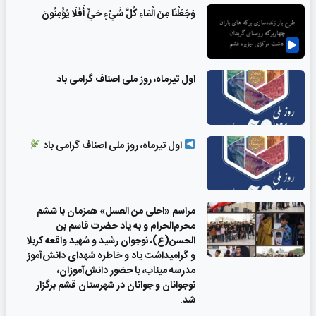
وَجَعَلْنَا مِنَ الْمَاءِ كُلَّ شَيْءٍ حَيٍّ أَفَلَا يُؤْمِنُونَ
اول تیرماه، روز ملی اصناف گرامی باد
اول تیرماه، روز ملی اصناف گرامی باد
مراسم «احلی من العسل» همزمان با ششم
محرم‌الحرام و به یاد حضرت قاسم بن
الحسن(ع)، نوجوان رشید و شهید واقعه کربلا
و گرامیداشت یاد و خاطره شهدای دانش‌آموز
مدرسه میناب، با حضور دانش‌آموزان،
نوجوانان و جوانان در شهرستان قشم برگزار
شد.