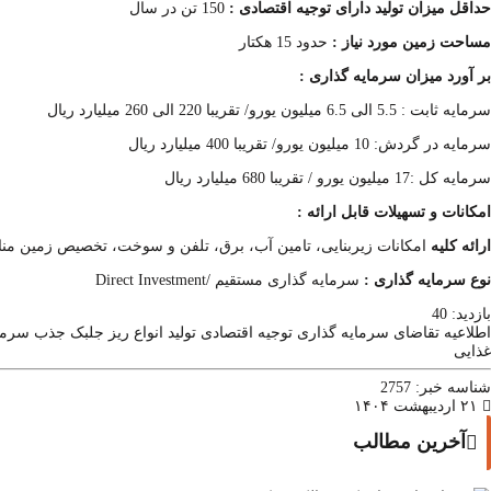
حداقل میزان تولید دارای توجیه اقتصادی :
150 تن در سال
مساحت زمین مورد نیاز :
حدود 15 هکتار
بر آورد میزان سرمایه گذاری :
سرمایه ثابت : 5.5 الی 6.5 میلیون یورو
/
تقریبا 220 الی 260 میلیارد ریال
سرمایه در گردش: 10 میلیون یورو/ تقریبا 400 میلیارد ریال
سرمایه کل :17 میلیون یورو / تقریبا 680 میلیارد ریال
امکانات و تسهیلات قابل ارائه :
ارائه کلیه
امکانات زیربنایی، تامین آب، برق، تلفن و سوخت، تخصیص زمین منا
نوع سرمایه گذاری :
سرمایه گذاری مستقیم /
Direct Investment
بازدید:
40
اطلاعیه تقاضای سرمایه گذاری
توجیه اقتصادی
تولید انواع ریز جلبک
جذب سرمای
غذایی
شناسه خبر:
2757
۲۱ اردیبهشت ۱۴۰۴
آخرین مطالب