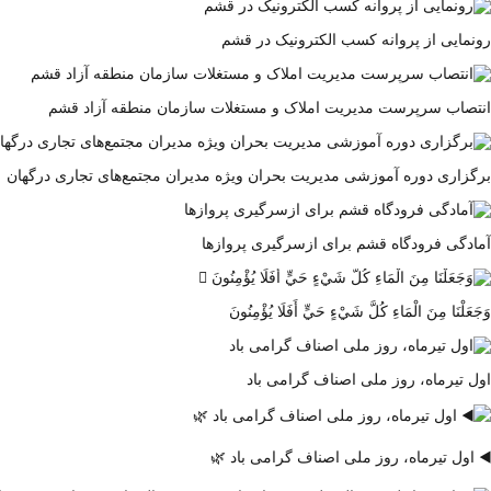
رونمایی از پروانه کسب الکترونیک در قشم
انتصاب سرپرست مدیریت املاک و مستغلات سازمان منطقه آزاد قشم
برگزاری دوره آموزشی مدیریت بحران ویژه مدیران مجتمع‌های تجاری درگهان
آمادگی فرودگاه قشم برای ازسرگیری پروازها
وَجَعَلْنَا مِنَ الْمَاءِ كُلَّ شَيْءٍ حَيٍّ أَفَلَا يُؤْمِنُونَ
اول تیرماه، روز ملی اصناف گرامی باد
◀️ اول تیرماه، روز ملی اصناف گرامی باد 🌿