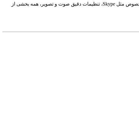
در دنیای امروز، موبایل هوشمند هم‌رده با دوربین حرفه‌ای قرار گرفته، اما نه هر موبایلی. انتخاب تلفن همراه مناسب، نصب اپلیکیشن‌های مخصوص مثل Skype، تنظیمات دقیق صوت و تصویر، همه بخشی از