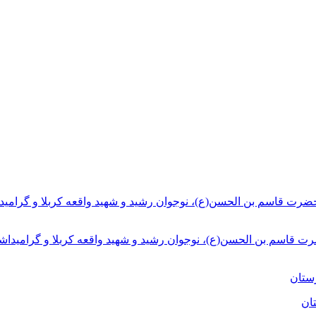
ت قاسم بن الحسن(ع)، نوجوان رشید و شهید واقعه کربلا و گرامیداش
ان