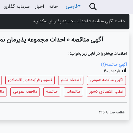
فارسی
خانه
اخبار
سرمایه گذاری
خانه
»
آگهی مناقصه « احداث مجموعه پذیرمان نمکدان»
آگهی مناقصه « احداث مجموعه پذیرمان نم
اطلاعات بیشتر را در فایل زیر بخوانید:
آگهي مناقصه(1)
بازدید:
60
آگهی مناقصه عمومی
اقتصاد قشم
تسهیل فرآیندهای اقتصادی
قطب اقتصادی کشور
مناقصات
مناقصه
مناقصه عمومی
منا
شناسه صدا
2468