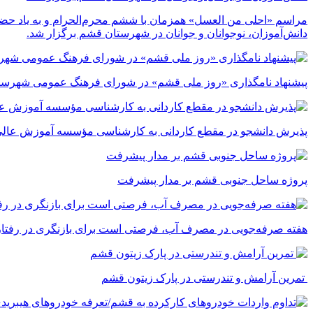
مراسم «احلی من العسل» همزمان با ششم محرم‌الحرام و به یاد حضر
دانش‌آموزان، نوجوانان و جوانان در شهرستان قشم برگزار شد.
پیشنهاد نامگذاری «روز ملی قشم» در شورای فرهنگ عمومی شهرست
پذیرش دانشجو در مقطع کاردانی به کارشناسی مؤسسه آموزش عالی 
پروژه ساحل جنوبی قشم بر مدار پیشرفت
‌هفته صرفه‌جویی در مصرف آب، فرصتی است برای بازنگری در رفتارما
تمرین آرامش و تندرستی در پارک زیتون قشم