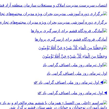
انتصاب سرپرست مدیریت املاک و مستغلات سازمان منطقه آزاد قش
برگزاری دوره آموزشی مدیریت بحران ویژه مدیران مجتمع‌های تجاری
آمادگی فرودگاه قشم برای ازسرگیری پروازها
وَجَعَلْنَا مِنَ الْمَاءِ كُلَّ شَيْءٍ حَيٍّ أَفَلَا يُؤْمِنُونَ
اول تیرماه، روز ملی اصناف گرامی باد
◀️ اول تیرماه، روز ملی اصناف گرامی باد 🌿