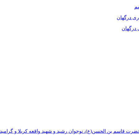
م
 درگهان