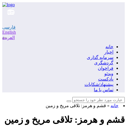
فارسی
English
العربية
خانه
اخبار
سرمایه گذاری
گردشگری
فراخوان
ویدئو
پادکست
پیشنهاد/شکایات
تماس با ما
خانه
»
قشم و هرمز: تلاقی مریخ و زمین
قشم و هرمز: تلاقی مریخ و زمین