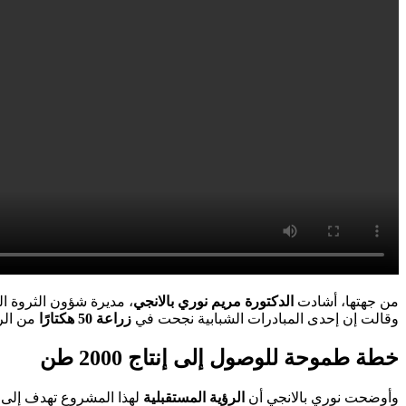
من جهتها، أشادت
الدكتورة مریم نوري بالانجي
، مديرة شؤون الثروة 
وقالت إن إحدى المبادرات الشبابية نجحت في
زراعة 50 هكتارًا
من الر
خطة طموحة للوصول إلى إنتاج 2000 طن
وأوضحت نوري بالانجي أن
الرؤية المستقبلية
لهذا المشروع تهدف إلى 