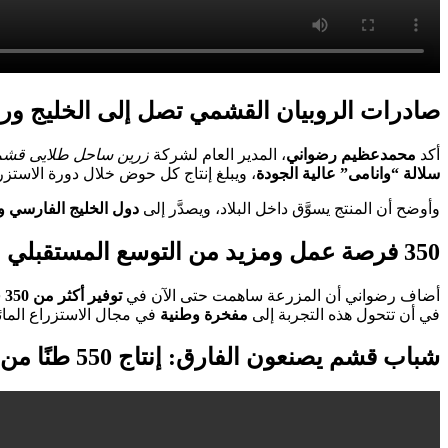
صادرات الروبيان القشمي تصل إلى الخليج ور
أكد
محمدعظیم رضواني
، المدير العام لشركة
زرين ساحل طلایی قشم
سلالة “وانامی” عالية الجودة
، ويبلغ إنتاج كل حوض خلال دورة الاستزر
وأوضح أن المنتج يسوَّق داخل البلاد، ويصدَّر إلى
دول الخليج الفارسي و
350 فرصة عمل ومزید من التوسع المستقبلي
أضاف رضواني أن المزرعة ساهمت حتى الآن في
توفير أكثر من 350 فرصة عمل مباشرة وغير مباشرة
في أن تتحول هذه التجربة إلى
مفخرة وطنية
في مجال الاستزراع المائ
شباب قشم يصنعون الفارق: إنتاج 550 طنًا من روبيان باستخدام تقنيات معرفية