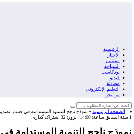
الرئیسیة
الأخبار
استثمار
السياحة
بودكاست
فيديو
محادثة
التعليم الإلكتروني
من نحن
الصفحة الرئيسية
»
نموذج ناجح للتنمية المستدامة في قشم: تصدير ا
1 سنة السابق
ساعة:
14:00
|
يزور: 32
اشتراک گذاری
نموذج ناجح للتنمية المستدامة في 