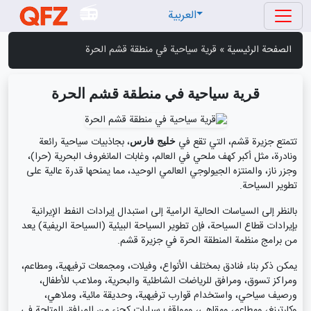
العربية
الصفحة الرئيسية
»
قرية سياحية في منطقة قشم الحرة
قرية سياحية في منطقة قشم الحرة
تتمتع جزيرة قشم، التي تقع في
، بجاذبيات سياحية رائعة
خليج فارس
ونادرة، مثل أكبر كهف ملحي في العالم، وغابات المانغروف البحرية (حرا)،
وجزر ناز، والمنتزه الجيولوجي العالمي الوحيد، مما يمنحها قدرة عالية على
تطوير السياحة.
بالنظر إلى السياسات الحالية الرامية إلى استبدال إيرادات النفط الإيرانية
بإيرادات قطاع السياحة، فإن تطوير السياحة البيئية (السياحة الريفية) يعد
من برامج منظمة المنطقة الحرة في جزيرة قشم.
يمكن ذكر بناء فنادق بمختلف الأنواع، وفيلات، ومجمعات ترفيهية، ومطاعم،
ومراكز تسوق، ومرافق للرياضات الشاطئية والبحرية، وملاعب للأطفال،
ورصيف سياحي، واستخدام قوارب ترفيهية، وحديقة مائية، وملاهي،
وكارتينغ، ومطاعم، ومقاهي، ومواقف سيارات كجزء من المرافق المتاحة في