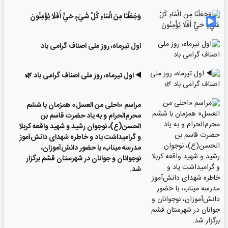
وَجَعَلْنَا مِنَ الْمَاءِ كُلَّ شَيْءٍ حَيٍّ أَفَلَا يُؤْمِنُونَ
اول تیرماه، روز ملی اصناف گرامی باد
◀️ اول تیرماه، روز ملی اصناف گرامی باد 🌿
مراسم «احلی من العسل» همزمان با ششم
محرم‌الحرام و به یاد حضرت قاسم بن
الحسن(ع)، نوجوان رشید و شهید واقعه کربلا
و گرامیداشت یاد و خاطره شهدای دانش‌آموز
مدرسه میناب، با حضور دانش‌آموزان،
نوجوانان و جوانان در شهرستان قشم برگزار
شد.