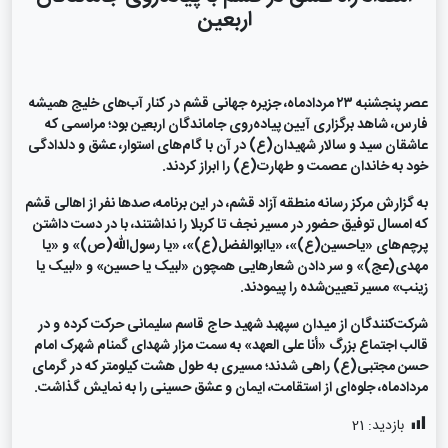
اربعین
عصر پنجشنبه ۲۳ مردادماه، جزیره جهانی قشم در کنار آب‌های خلیج همیشه
فارس، شاهد برگزاری آیین پیاده‌روی جاماندگان اربعین بود؛ مراسمی که
عاشقان سید و سالار شهیدان(ع) در آن با گام‌های استوار، عشق و دلدادگی
خود به خاندان عصمت و طهارت(ع) را ابراز کردند.
به گزارش مرکز رسانه منطقه آزاد قشم، در این برنامه، صدها نفر از اهالی قشم
که امسال توفیق حضور در مسیر نجف تا کربلا را نداشتند، با در دست داشتن
پرچم‌های «یاحسین(ع)»، «یاابوالفضل(ع)»، «یا رسول‌الله(ص)» و «یا
مهدی(عج)» و سر دادن شعارهایی همچون «لبیک یا حسین» و «لبیک یا
زینب» مسیر تعیین‌شده را پیمودند.
شرکت‌کنندگان از میدان سپهبد شهید حاج قاسم سلیمانی حرکت کرده و در
قالب اجتماع بزرگ «أنا علی العهد» به سمت مزار شهدای گمنام شهرک امام
حسن مجتبی(ع) راهی شدند؛ مسیری به طول هشت کیلومتر که در گرمای
مردادماه، جلوه‌ای از استقامت، ایمان و عشق حسینی را به نمایش گذاشت.
بازدید:
21