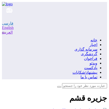
فارسی
English
العربية
خانه
اخبار
سرمایه گذاری
گردشگری
فراخوان
ویدئو
پادکست
پیشنهاد/شکایات
تماس با ما
جزیره قشم