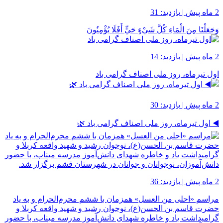
2 ماه پیش
|
بازدید: 31
وَجَعَلْنَا مِنَ الْمَاءِ كُلَّ شَيْءٍ حَيٍّ أَفَلَا يُؤْمِنُونَ
2 ماه پیش
|
بازدید: 14
اول تیرماه، روز ملی اصناف گرامی باد
2 ماه پیش
|
بازدید: 30
◀️ اول تیرماه، روز ملی اصناف گرامی باد 🌿
2 ماه پیش
|
بازدید: 36
مراسم «احلی من العسل» همزمان با ششم محرم‌الحرام و به یاد
حضرت قاسم بن الحسن(ع)، نوجوان رشید و شهید واقعه کربلا و
گرامیداشت یاد و خاطره شهدای دانش‌آموز مدرسه میناب، با حضور