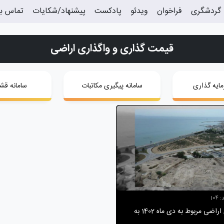
گردشگری
فراخوان
ویدئو
پادکست
پیشنهاد/شکایات
تماس با
قیمت گذاری و واگذاری اراضی
مایه گذاری
سامانه پیگیری مکاتبات
سامانه قش
104
گزارش واگذاری اراضی مربوط به دی ماه 1402 به